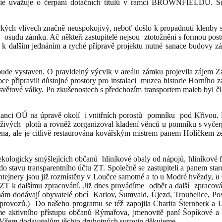
udie uvažuje o čerpání dotačních titulů v rámci BROWNFIELDU. Se 
kých vlivech značně neuspokojivý, neboť došlo k propadnutí klenby 
m osudu zámku. Ač někteří zastupitelé nejsou ztotožněni s formou po
stor k dalším jednáním a ryché přípravě projektu nutné sanace budovy 
bude vystaven. O pravidelný výcvik v areálu zámku projevila zájem 
bce připravili důstojné prostory pro instalaci muzea historie Horní
světové války. Po zkušenostech s předchozím transportem maleb byl č
nanci OÚ na úpravě okolí i vnitřních porostů pomníku pod Křivou.
h živých plotů a rovněž zorganizoval kladení věnců u pomníku s vyčer
ena, ale je citlivě restaurována kovářským mistrem panem Holíčkem z
 ekologicky smýšlejících občanů hliníkové obaly od nápojů, hliníkové f
 do stavu transparentního účtu ZT. Společně se zastupiteli a panem sta
jnery jsou již rozmístěny v Loučce samotné a to u Modré hvězdy, u 
y ZT k dalšímu zpracování. Již dnes provádíme odběr a další zpraco
 nám dodávají obyvatelé obcí Karlov, Šumvald, Újezd, Troubelice, Po
 provozů.) Do našeho programu se též zapojila Charita Šternberk a 
íme aktivního přístupu občanů Rýmařova, jmenovitě paní Šopíkové a
šem dodavatelům těchto druhotných surovin děkujeme.