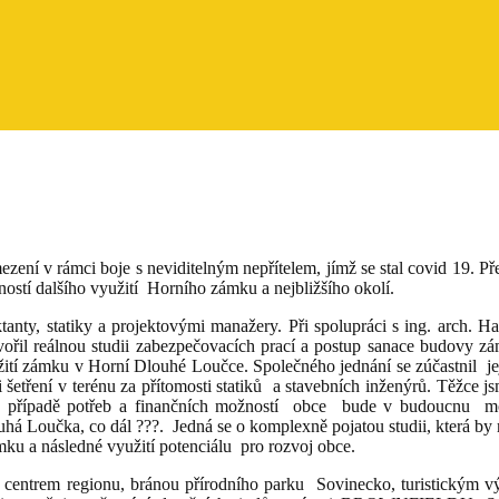
ezení v rámci boje s neviditelným nepřítelem, jímž se stal covid 19.
ností dalšího využití Horního zámku a nejbližšího okolí.
anty, statiky a projektovými manažery. Při spolupráci s ing. arch. 
vořil reálnou studii zabezpečovacích prací a postup sanace budovy zám
tí zámku v Horní Dlouhé Loučce. Společného jednání se zúčastnil její
šetření v terénu za přítomosti statiků a stavebních inženýrů. Těžce jsm
 v případě potřeb a finančních možností obce bude v budoucnu mož
á Loučka, co dál ???. Jedná se o komplexně pojatou studii, která by 
mku a následné využití potenciálu pro rozvoj obce.
 centrem regionu, bránou přírodního parku Sovinecko, turistickým v