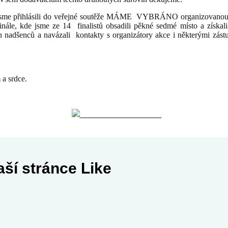
ku jsme přihlásili do veřejné soutěže MÁME VYBRÁNO organizovan
nále, kde jsme ze 14 finalistů obsadili pěkné sedmé místo a získali
nadšenců a navázali kontakty s organizátory akce i některými zástup
 a srdce.
Sdílet tuto stránku na FB
aší stránce Like