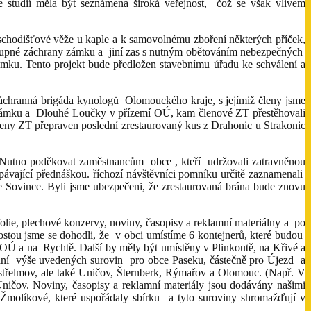
studií měla být seznámena široká veřejnost, čož se však vlivem
schodišťové věže u kaple a k samovolnému zboření některých příček,
stupné záchrany zámku a jiní zas s nutným obětováním nebezpečných
zámku. Tento projekt bude předložen stavebnímu úřadu ke schválení a
Záchranná brigáda kynologů Olomouckého kraje, s jejímiž členy jsme
ho zámku a Dlouhé Loučky v přízemí OÚ, kam členové ZT přestěhovali
leny ZT přepraven poslední zrestaurovaný kus z Drahonic u Strakonic
 Nutno poděkovat zaměstnancům obce , kteří udržovali zatravněnou
pávající přednáškou. říchozí návštěvníci pomníku určitě zaznamenali
e Sovince. Byli jsme ubezpečeni, že zrestaurovaná brána bude znovu
olie, plechové konzervy, noviny, časopisy a reklamní materiálny a po
rostou jsme se dohodli, že v obci umístíme 6 kontejnerů, které budou
OÚ a na Rychtě. Další by měly být umístěny v Plinkoutě, na Křivé a
vání výše uvedených surovin pro obce Paseku, částečně pro Újezd a
střelmov, ale také Uničov, Šternberk, Rýmařov a Olomouc. (Např. V
Uničov. Noviny, časopisy a reklamní materiály jsou dodávány našimi
 Žmolíkové, které uspořádaly sbírku a tyto suroviny shromažďují v