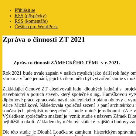
Přihlásit se
RSS
(příspěvky)
RSS
(komentáře)
Čeština pro WordPress
Zpráva o činnosti ZT 2021
Zpráva o činnosti ZÁMECKÉHO TÝMU v r. 2021.
Rok 2021 bude trvale zapsán v našich myslích jako další rok řady om
zámku a v řadě jednání, jejichž cílem mělo být vytvoření studie s mož
Zakládající členové ZT absolvovali řadu dlouhých jednání s projekt
stavebnictví a poruch staveb, který společně s ing. Hamšíkovou vyt
diplomové práce zpracovala návrh strategického plánu obnovy a využi
Alice Michálkové. Následovala společná sezení s paní architektkou i 
současných předpisů nebezpečné a bude nutné je odbourat. (Ale
Výsledkem společného snažení je vznik studie s názvem Zámek Dlouh
nejbližšího okolí. Základem by mělo být statické zajištění budovy zá
Dle této studie je Dlouhá Loučka se zámkem historickým správním