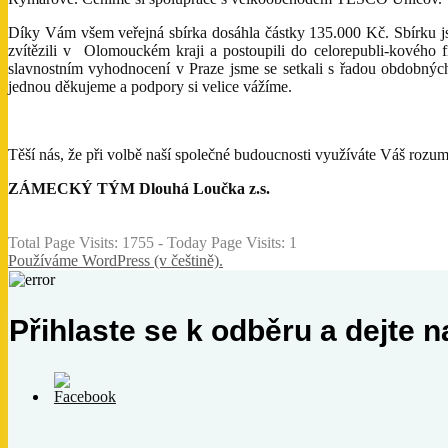
Díky Vám všem veřejná sbírka dosáhla částky 135.000 Kč. Sbír
zvítězili v Olomouckém kraji a postoupili do celorepubli-kového fi
slavnostním vyhodnocení v Praze jsme se setkali s řadou obdobných 
jednou děkujeme a podpory si velice vážíme.
Těší nás, že při volbě naší společné budoucnosti využíváte Váš rozum
ZÁMECKÝ TÝM Dlouhá Loučka z.s.
Total Page Visits: 1755 - Today Page Visits: 1
Používáme WordPress (v češtině).
Přihlaste se k odběru a dejte n