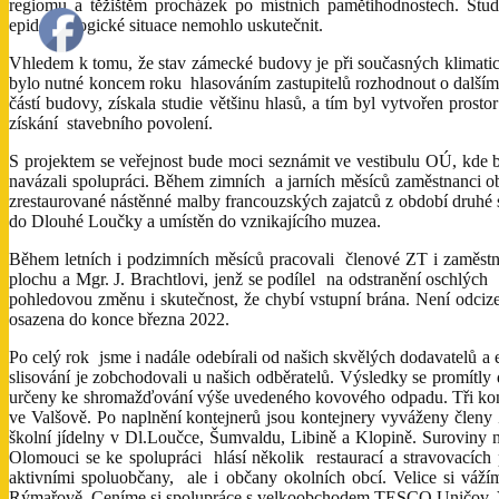
regiomu a těžištěm procházek po místních pamětihodnostech. St
epidemiologické situace nemohlo uskutečnit.
Vhledem k tomu, že stav zámecké budovy je při současných klimatic
bylo nutné koncem roku hlasováním zastupitelů rozhodnout o další
částí budovy, získala studie většinu hlasů, a tím byl vytvořen pro
získání stavebního povolení.
S projektem se veřejnost bude moci seznámit ve vestibulu OÚ, kde 
navázali spolupráci. Během zimních a jarních měsíců zaměstnanci o
zrestaurované nástěnné malby francouzských zajatců z období druhé 
do Dlouhé Loučky a umístěn do vznikajícího muzea.
Během letních i podzimních měsíců pracovali členové ZT i zaměst
plochu a Mgr. J. Brachtlovi, jenž se podílel na odstranění oschlýc
pohledovou změnu i skutečnost, že chybí vstupní brána. Není odciz
osazena do konce března 2022.
Po celý rok jsme i nadále odebírali od našich skvělých dodavatelů a
slisování je zobchodovali u našich odběratelů. Výsledky se promítly
určeny ke shromažďování výše uvedeného kovového odpadu. Tři konte
ve Valšově. Po naplnění kontejnerů jsou kontejnery vyváženy člen
školní jídelny v Dl.Loučce, Šumvaldu, Libině a Klopině. Suroviny
Olomouci se ke spolupráci hlásí několik restaurací a stravovacích
aktivními spoluobčany, ale i občany okolních obcí. Velice si váž
Rýmařově. Ceníme si spolupráce s velkoobchodem TESCO Uničov. V