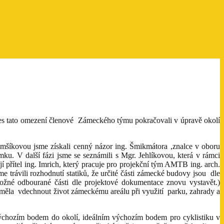
 Přes tato omezení členové Zámeckého týmu pokračovali v úpravě okolí
Hamšíkovou jsme získali cenný názor ing. Šmikmátora ,znalce v oboru
ku. V další fázi jsme se seznámili s Mgr. Jehlíkovou, která v rámci
 přítel ing. Imrich, který pracuje pro projekční tým AMTB ing. arch.
e trávili rozhodnutí statiků, že určité části zámecké budovy jsou dle
né odbourané části dle projektové dokumentace znovu vystavět.)
měla vdechnout život zámeckému areálu při využití parku, zahrady a
ýchozím bodem do okolí, ideálním výchozím bodem pro cyklistiku v