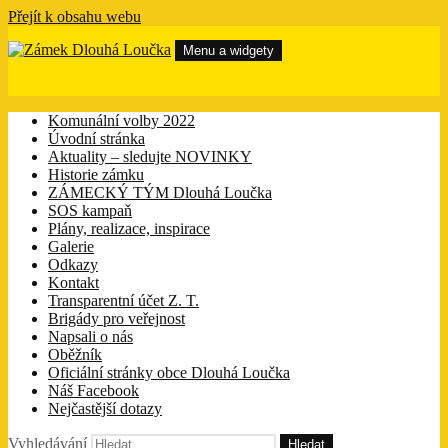
Přejít k obsahu webu
Menu a widgety
Zámek Dlouhá Loučka
Zámek Dlouhá Loučka má přítele. Tím přítelem je ZÁMECKÝ
TÝM a na těchto webových stránkách se dovíte vše co se kolem
Komunální volby 2022
zámku děje.
Úvodní stránka
Aktuality – sledujte NOVINKY
Historie zámku
ZÁMECKÝ TÝM Dlouhá Loučka
SOS kampaň
Plány, realizace, inspirace
Galerie
Odkazy
Kontakt
Transparentní účet Z. T.
Brigády pro veřejnost
Napsali o nás
Oběžník
Oficiální stránky obce Dlouhá Loučka
Náš Facebook
Nejčastější dotazy
Vyhledávání