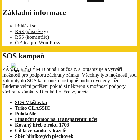
Základní informace
Přihlásit se
RSS
(příspěvky)
RSS
(komentáře)
Čeština pro WordPress
SOS kampaň
ZÁMECKÝ TÝM Dlouhá Loučka z. s. organizuje a vytváří
možnosti pro podporu záchrany zámku. Všechny tyto možnosti jsou
zahrnuty do SOS kampaně a postupně budou uvedeny níže.
Budeme velmi potěšeni pokud si některou z možností podpory
záchrany zámku v Dlouhé Loučce vyberete.
SOS Vlaštovka
Triko CLASSI
C
Polokošile
Finanční pomoc na Transparentní účet
Kovaný hřeb z roku 1708
Cihla ze zámku v kazetě
Sběr hliníkových plechovek