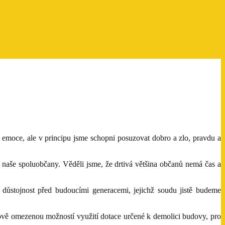
emoce, ale v principu jsme schopni posuzovat dobro a zlo, pravdu a
a naše spoluobčany. Věděli jsme, že drtivá většina občanů nemá čas a
důstojnost před budoucími generacemi, jejichž soudu jistě budeme
asově omezenou možností využití dotace určené k demolici budovy, pro