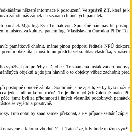
předkládáme některé informace k posouzení. Ve
zprávě ZT
, která je k
znovu zařadit náš zámek na seznam chráněných památek.
ích památek Mgr. Ing. Evu Trejbalovou. Společně nám navrhli postup,
m ministerstva kultury, panem Ing. Vlastislavem Ourodou PhDr. Ten
navíc památkově chránit, máme plnou podporu ředitele NPÚ doktora
 prvním oběžníku, musí tomu předcházet souhlas vlastníka, v našem
ho využívat pro potřeby naší obce. To znamená instalovat do budovy
chráněných objektů a jde jim hlavně o to objekty vůbec zachránit před
 při postupné obnově zámku. Souhrnně jsme zjistili, že by bylo možné
cca jeden milion korun ročně. To je dle mnohých žalostně málo. Při
péče, jsme byli za přítomnosti i jiných vlastníků podobných památek
stce se vyjádřila pozitivně.
roky. Tuto dobu by snad zámek překonal, ale v případě selhání zápisu
zi opravené a k tomu vhodné části. Tato fáze, kdy bude možno využít