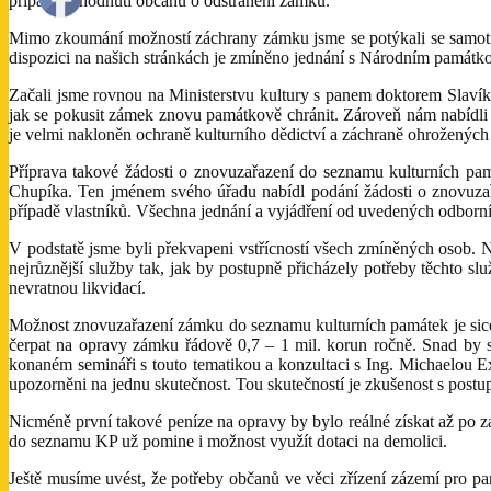
případ rozhodnutí občanů o odstranění zámku.
Mimo zkoumání možností záchrany zámku jsme se potýkali se samotno
dispozici na našich stránkách je zmíněno jednání s Národním památk
Začali jsme rovnou na Ministerstvu kultury s panem doktorem Slavík
jak se pokusit zámek znovu památkově chránit. Zároveň nám nabídl
je velmi nakloněn ochraně kulturního dědictví a záchraně ohrožených
Příprava takové žádosti o znovuzařazení do seznamu kulturních p
Chupíka. Ten jménem svého úřadu nabídl podání žádosti o znovuzař
případě vlastníků. Všechna jednání a vyjádření od uvedených odbo
V podstatě jsme byli překvapeni vstřícností všech zmíněných osob.
nejrůznější služby tak, jak by postupně přicházely potřeby těchto sl
nevratnou likvidací.
Možnost znovuzařazení zámku do seznamu kulturních památek je sice p
čerpat na opravy zámku řádově 0,7 – 1 mil. korun ročně. Snad by s
konaném semináři s touto tematikou a konzultaci s Ing. Michaelou E
upozorněni na jednu skutečnost. Tou skutečností je zkušenost s postu
Nicméně první takové peníze na opravy by bylo reálné získat až po z
do seznamu KP už pomine i možnost využít dotaci na demolici.
Ještě musíme uvést, že potřeby občanů ve věci zřízení zázemí pro p