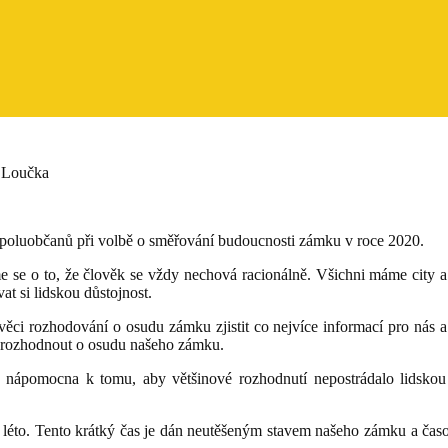
 Loučka
 spoluobčanů při volbě o směřování budoucnosti zámku v roce 2020.
 se o to, že člověk se vždy nechová racionálně. Všichni máme city a 
t si lidskou důstojnost.
 věci rozhodování o osudu zámku zjistit co nejvíce informací pro nás 
ně rozhodnout o osudu našeho zámku.
 nápomocna k tomu, aby většinové rozhodnutí nepostrádalo lidskou 
dno léto. Tento krátký čas je dán neutěšeným stavem našeho zámku a č