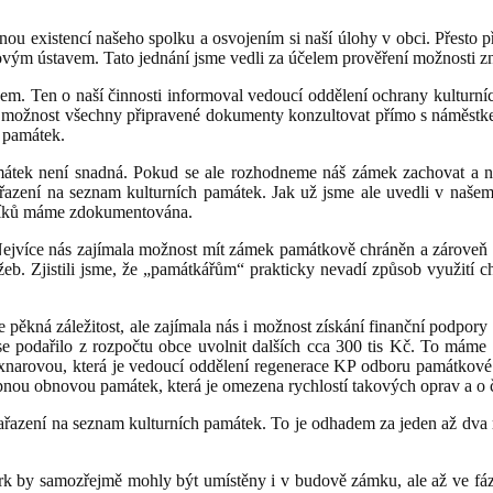
u existencí našeho spolku a osvojením si naší úlohy v obci. Přesto 
ovým ústavem. Tato jednání jsme vedli za účelem prověření možnosti 
em. Ten o naší činnosti informoval vedoucí oddělení ochrany kulturn
i možnost všechny připravené dokumenty konzultovat přímo s náměstke
 památek.
amátek není snadná. Pokud se ale rozhodneme náš zámek zachovat a 
azení na seznam kulturních památek. Jak už jsme ale uvedli v našem
rníků máme zdokumentována.
 Nejvíce nás zajímala možnost mít zámek památkově chráněn a zároveň 
užeb. Zjistili jsme, že „památkářům“ prakticky nevadí způsob využití 
ěkná záležitost, ale zajímala nás i možnost získání finanční podpory
e podařilo z rozpočtu obce uvolnit dalších cca 300 tis Kč. To máme 
xnarovou, která je vedoucí oddělení regenerace KP odboru památkové 
pnou obnovou památek, která je omezena rychlostí takových oprav a o čá
ařazení na seznam kulturních památek. To je odhadem za jeden až dva 
ark by samozřejmě mohly být umístěny i v budově zámku, ale až ve fá