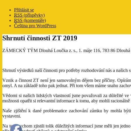
Přihlásit se
RSS
(příspěvky)
RSS
(komentáře)
Čeština pro WordPress
Shrnutí činnosti ZT 2019
ZÁMECKÝ TÝM Dlouhá Loučka z. s., 1. máje 116, 783 86 Dlouhá
Shrnutí výsledků naší činnosti pro potřeby rozhodování nás a našich
Vznik a činnost ZT není jen samovolným dějem bez příčiny. Opíráme
omyl. A na základě toho pak jednat. Při tom všem máme snahu zachova
Vědomi si našich lidských vlastností jsme považovali za důležité ve
možnosti opatřit si relevantní informace k tomu, aby mohli racionál
Naše zjištění k dané problematice zachování zámku by mohla býti
vystaveni.
Na to, abychom zjistili tolik důležitých informací jsme měli jen je