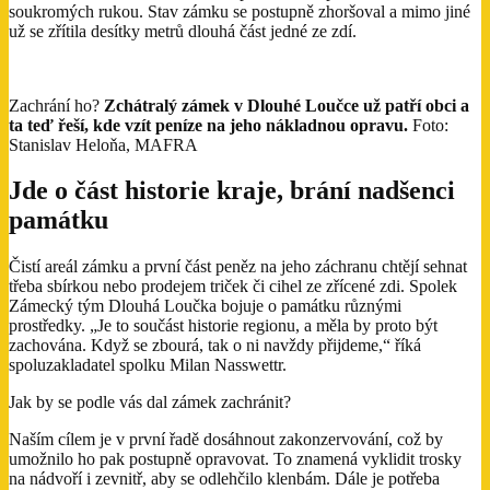
soukromých rukou. Stav zámku se postupně zhoršoval a mimo jiné
už se zřítila desítky metrů dlouhá část jedné ze zdí.
Zachrání ho?
Zchátralý zámek v Dlouhé Loučce už patří obci a
ta teď řeší, kde vzít peníze na jeho nákladnou opravu.
Foto:
Stanislav Heloňa, MAFRA
Jde o část historie kraje, brání nadšenci
památku
Čistí areál zámku a první část peněz na jeho záchranu chtějí sehnat
třeba sbírkou nebo prodejem triček či cihel ze zřícené zdi. Spolek
Zámecký tým Dlouhá Loučka bojuje o památku různými
prostředky. „Je to součást historie regionu, a měla by proto být
zachována. Když se zbourá, tak o ni navždy přijdeme,“ říká
spoluzakladatel spolku Milan Nasswettr.
Jak by se podle vás dal zámek zachránit?
Naším cílem je v první řadě dosáhnout zakonzervování, což by
umožnilo ho pak postupně opravovat. To znamená vyklidit trosky
na nádvoří i zevnitř, aby se odlehčilo klenbám. Dále je potřeba