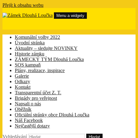
Přejít k obsahu webu
Menu a widgety
Zámek Dlouhá Loučka
Zámek Dlouhá Loučka má přítele. Tím přítelem je ZÁMECKÝ
TÝM a na těchto webových stránkách se dovíte vše co se kolem
Komunální volby 2022
zámku děje.
Úvodní stránka
Aktuality – sledujte NOVINKY
Historie zámku
ZÁMECKÝ TÝM Dlouhá Loučka
SOS kampaň
Plány, realizace, inspirace
Galerie
Odkazy
Kontakt
Transparentní účet Z. T.
Brigády pro veřejnost
Napsali o nás
Oběžník
Oficiální stránky obce Dlouhá Loučka
Náš Facebook
Nejčastější dotazy
Vyhledávání