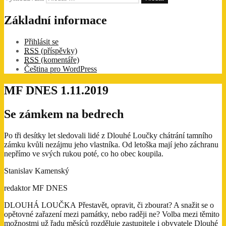
Základní informace
Přihlásit se
RSS
(příspěvky)
RSS
(komentáře)
Čeština pro WordPress
MF DNES 1.11.2019
Se zámkem na bedrech
Po tři desítky let sledovali lidé z Dlouhé Loučky chátrání tamního
zámku kvůli nezájmu jeho vlastníka. Od letoška mají jeho záchranu
nepřímo ve svých rukou poté, co ho obec koupila.
Stanislav Kamenský
redaktor MF DNES
DLOUHÁ LOUČKA Přestavět, opravit, či zbourat? A snažit se o
opětovné zařazení mezi památky, nebo raději ne? Volba mezi těmito
možnostmi už řadu měsíců rozděluje zastupitele i obyvatele Dlouhé