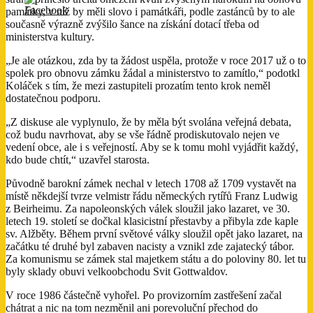
památky, v níž by měli slovo i památkáři, podle zastánců by to ale
současně výrazně zvýšilo šance na získání dotací třeba od
ministerstva kultury.
„Je ale otázkou, zda by ta žádost uspěla, protože v roce 2017 už o to
spolek pro obnovu zámku žádal a ministerstvo to zamítlo,“ podotkl
Koláček s tím, že mezi zastupiteli prozatím tento krok neměl
dostatečnou podporu.
„Z diskuse ale vyplynulo, že by měla být svolána veřejná debata,
což budu navrhovat, aby se vše řádně prodiskutovalo nejen ve
vedení obce, ale i s veřejností. Aby se k tomu mohl vyjádřit každý,
kdo bude chtít,“ uzavřel starosta.
Původně barokní zámek nechal v letech 1708 až 1709 vystavět na
místě někdejší tvrze velmistr řádu německých rytířů Franz Ludwig
z Beirheimu. Za napoleonských válek sloužil jako lazaret, ve 30.
letech 19. století se dočkal klasicistní přestavby a přibyla zde kaple
sv. Alžběty. Během první světové války sloužil opět jako lazaret, na
začátku té druhé byl zabaven nacisty a vznikl zde zajatecký tábor.
Za komunismu se zámek stal majetkem státu a do poloviny 80. let tu
byly sklady obuvi velkoobchodu Svit Gottwaldov.
V roce 1986 částečně vyhořel. Po provizorním zastřešení začal
chátrat a nic na tom nezměnil ani porevoluční přechod do