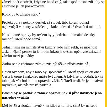
zámek opět zastřešit, když ne hned celý, tak aspoň nosné zdi, aby se
zastavilo jejich poškozování.
Kolik by to zhruba stálo?
Projekt oprav několik desítek až stovek tisíc korun, odhad
nejlevnější varianty zastřešení je kolem deseti až dvanácti milionů.
Na samotné opravy by ovšem byly potřeba minimálně desítky
milionů, které obec nemá.
Jednali jsme na ministerstvu kultury, kde nám řekli, že možnost
získat nějaké peníze tu je. Podmínkou je ovšem opětovné zařazení
zámku mezi památky.
Zatím se ale záchrana zámku zdá být těžko představitelná.
Chtěli bychom, aby z toho byl společný cíl, který spojí celou obec.
Cesta k opravě nakonec může být cílem. A když se to podaří, tak si
toho pak všichni budou opravdu vážit. Někteří tvrdí, že je to naivní
myšlenka, ale nás prostě nadchla.
Pokud by se podařilo zámek opravit, jak si představujete jeho
následné využití?
Měl by žít a sloužit hlavně k turistice a kultuře, čímž by na sebe