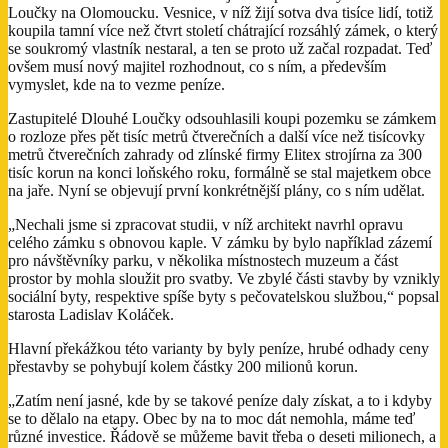
Loučky na Olomoucku. Vesnice, v níž žijí sotva dva tisíce lidí, totiž
koupila tamní více než čtvrt století chátrající rozsáhlý zámek, o který
se soukromý vlastník nestaral, a ten se proto už začal rozpadat. Teď
ovšem musí nový majitel rozhodnout, co s ním, a především
vymyslet, kde na to vezme peníze.
Zastupitelé Dlouhé Loučky odsouhlasili koupi pozemku se zámkem
o rozloze přes pět tisíc metrů čtverečních a další více než tisícovky
metrů čtverečních zahrady od zlínské firmy Elitex strojírna za 300
tisíc korun na konci loňského roku, formálně se stal majetkem obce
na jaře. Nyní se objevují první konkrétnější plány, co s ním udělat.
„Nechali jsme si zpracovat studii, v níž architekt navrhl opravu
celého zámku s obnovou kaple. V zámku by bylo například zázemí
pro návštěvníky parku, v několika místnostech muzeum a část
prostor by mohla sloužit pro svatby. Ve zbylé části stavby by vznikly
sociální byty, respektive spíše byty s pečovatelskou službou,“ popsal
starosta Ladislav Koláček.
Hlavní překážkou této varianty by byly peníze, hrubé odhady ceny
přestavby se pohybují kolem částky 200 milionů korun.
„Zatím není jasné, kde by se takové peníze daly získat, a to i kdyby
se to dělalo na etapy. Obec by na to moc dát nemohla, máme teď
různé investice. Řádově se můžeme bavit třeba o deseti milionech, a