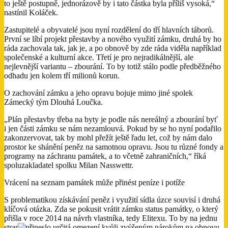
to ještě postupně, jednorázově by i tato částka byla příliš vysoká,“
nastínil Koláček.
Zastupitelé a obyvatelé jsou nyní rozdělení do tří hlavních táborů.
První se líbí projekt přestavby a nového využití zámku, druhá by ho
ráda zachovala tak, jak je, a po obnově by zde ráda viděla například
společenské a kulturní akce. Třetí je pro nejradikálnější, ale
nejlevnější variantu – zbourání. To by totiž stálo podle předběžného
odhadu jen kolem tří milionů korun.
O zachování zámku a jeho opravu bojuje mimo jiné spolek
Zámecký tým Dlouhá Loučka.
„Plán přestavby třeba na byty je podle nás nereálný a zbourání byť
i jen části zámku se nám nezamlouvá. Pokud by se ho nyní podařilo
zakonzervovat, tak by mohl přežít ještě řadu let, což by nám dalo
prostor ke shánění peněz na samotnou opravu. Jsou tu různé fondy a
programy na záchranu památek, a to včetně zahraničních,“ říká
spoluzakladatel spolku Milan Nasswettr.
Vrácení na seznam památek může přinést peníze i potíže
S problematikou získávání peněz i využití sídla úzce souvisí i druhá
klíčová otázka. Zda se pokusit vrátit zámku status památky, o který
přišla v roce 2014 na návrh vlastníka, tedy Elitexu. To by na jednu
stranu přineslo určitá omezení kvůli zvýšeným nárokům na obnovu